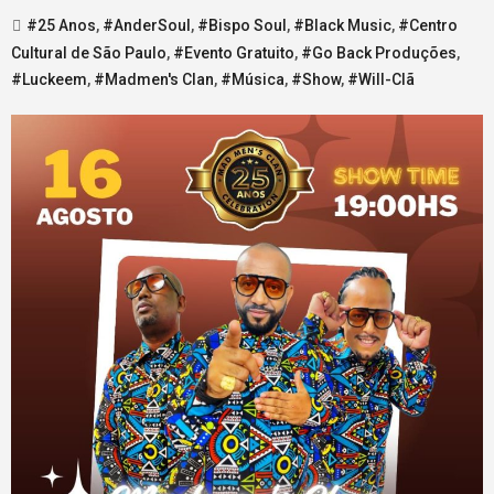
#25 Anos
,
#AnderSoul
,
#Bispo Soul
,
#Black Music
,
#Centro
Cultural de São Paulo
,
#Evento Gratuito
,
#Go Back Produções
,
#Luckeem
,
#Madmen's Clan
,
#Música
,
#Show
,
#Will-Clã