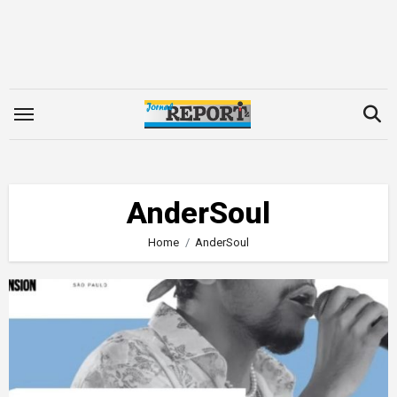
Skip
to
content
AnderSoul
Home
AnderSoul