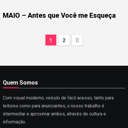
MAIO – Antes que Você me Esqueça
Paginação
1
2
de
posts
Quem Somos
Com visual moderno, veículo de fácil acesso, tanto para
leitores como para anunciantes, o nosso trabalho é
intermediar e aproximar ambos, através de cultura e
informação.