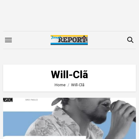
Skip
to
content
Will-Clã
Home
Will-Clã