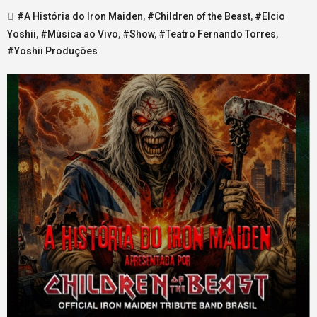
#A História do Iron Maiden
,
#Children of the Beast
,
#Elcio
Yoshii
,
#Música ao Vivo
,
#Show
,
#Teatro Fernando Torres
,
#Yoshii Produções