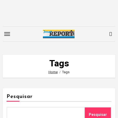
Skip
to
content
Tags
Home
Tags
Pesquisar
Pesquisar