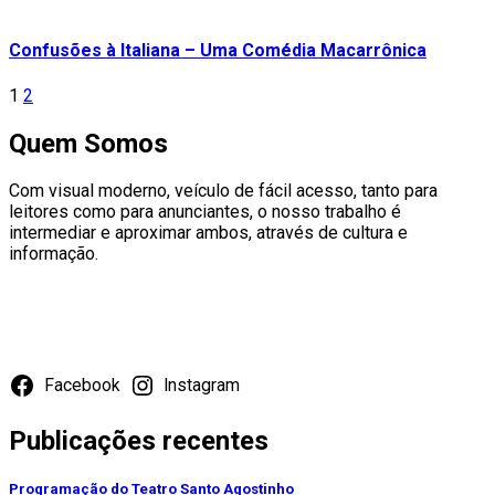
Confusões à Italiana – Uma Comédia Macarrônica
Paginação
1
2
de
Quem Somos
posts
Com visual moderno, veículo de fácil acesso, tanto para
leitores como para anunciantes, o nosso trabalho é
intermediar e aproximar ambos, através de cultura e
informação.
Redes Sociais
Facebook
Instagram
Publicações recentes
Programação do Teatro Santo Agostinho