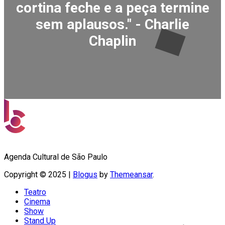
cortina feche e a peça termine
sem aplausos." - Charlie
Chaplin
Agenda Cultural de São Paulo
Copyright © 2025
|
Blogus
by
Themeansar
.
Teatro
Cinema
Show
Stand Up