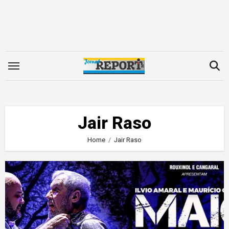
Skip
to
content
Jair Raso
Home
Jair Raso