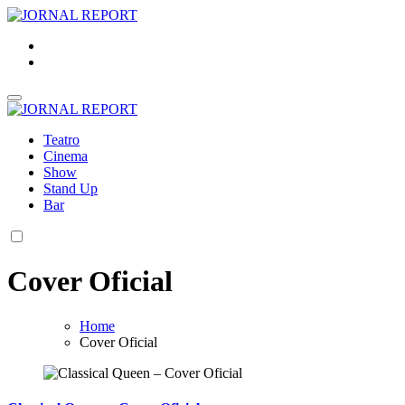
Skip
to
JORNAL REPORT
Agenda Cultural de São Paulo
content
JORNAL REPORT
Agenda Cultural de São Paulo
Teatro
Cinema
Show
Stand Up
Bar
Cover Oficial
Home
Cover Oficial